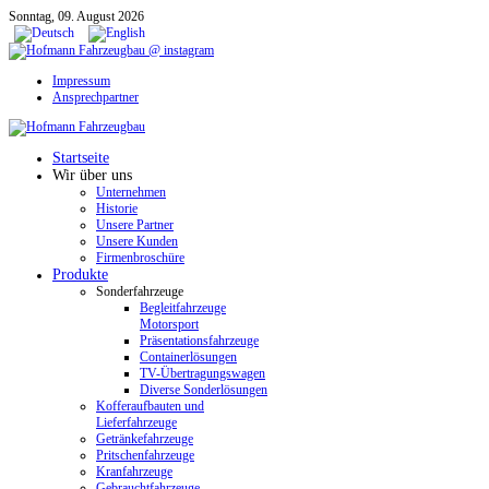
Sonntag, 09. August 2026
Impressum
Ansprechpartner
Startseite
Wir über uns
Unternehmen
Historie
Unsere Partner
Unsere Kunden
Firmenbroschüre
Produkte
Sonderfahrzeuge
Begleitfahrzeuge
Motorsport
Präsentationsfahrzeuge
Containerlösungen
TV-Übertragungswagen
Diverse Sonderlösungen
Kofferaufbauten und
Lieferfahrzeuge
Getränkefahrzeuge
Pritschenfahrzeuge
Kranfahrzeuge
Gebrauchtfahrzeuge